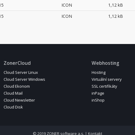
15
ICON
1,12 kB
15
ICON
1,12 kB
ZonerCloud
Webhosting
Cloud Server Linux
Hosting
Cloud Server Windows
Virtuální servery
Cloud Ekonom
SSL certifikáty
Cloud Mail
inPage
Cloud Newsletter
inShop
Cloud Disk
© 2019 ZONER software a.s. |
Kontakt