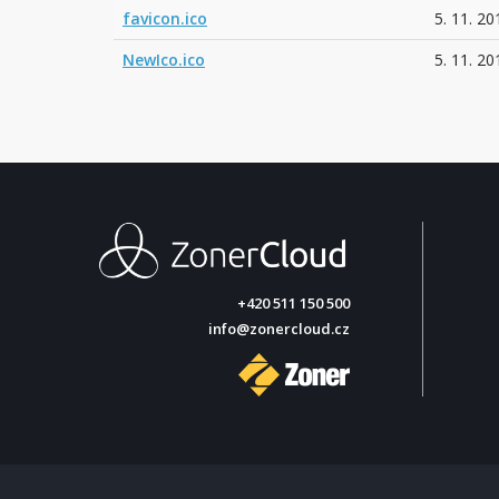
favicon.ico
5. 11. 20
NewIco.ico
5. 11. 20
+420 511 150 500
info@zonercloud.cz